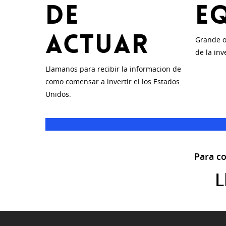
de
E
Actuar
Grande o
de la inv
Llamanos para recibir la informacion de
como comensar a invertir el los Estados
Unidos.
Para c
L