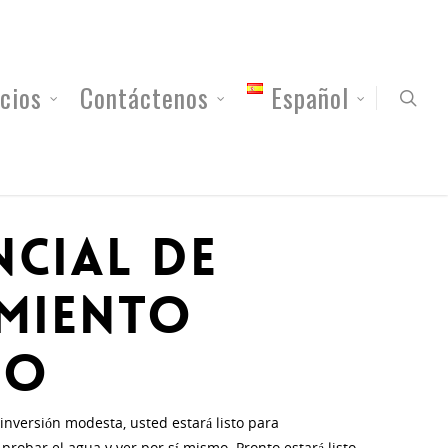
cios
Contáctenos
Español
cial de
imiento
do
 inversión modesta, usted estará listo para
robar el agua y ver por sí mismo. Pronto estará listo