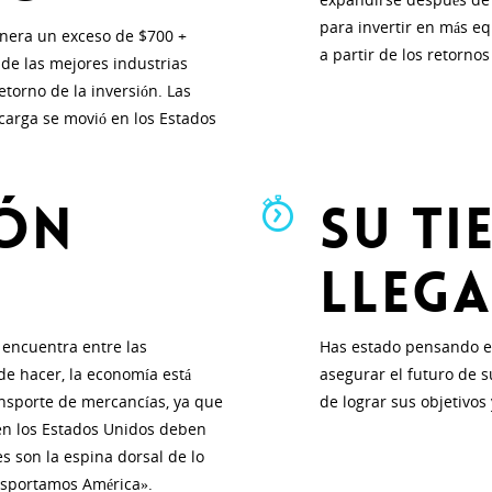
para invertir en más e
enera un exceso de $700 +
a partir de los retornos
 de las mejores industrias
etorno de la inversión. Las
carga se movió en los Estados
ión
Su ti
lleg
 encuentra entre las
Has estado pensando en
e hacer, la economía está
asegurar el futuro de 
ansporte de mercancías, ya que
de lograr sus objetivos
en los Estados Unidos deben
s son la espina dorsal de lo
nsportamos América».