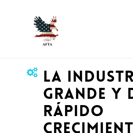
La indust
grande y 
rápido
crecimien