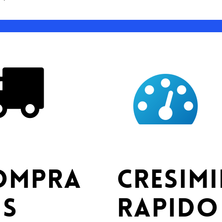
ompra
Cresim
us
Rapido