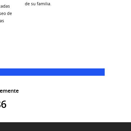
de su familia.
izadas
eseo de
mas
lemente
86