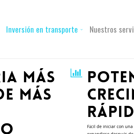
Inversión en transporte
Nuestros servi
ria más
Poten
de más
crec
rápi
to
Fácil de iniciar con una
expandirse después de p