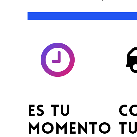
Es tu
C
momento
t