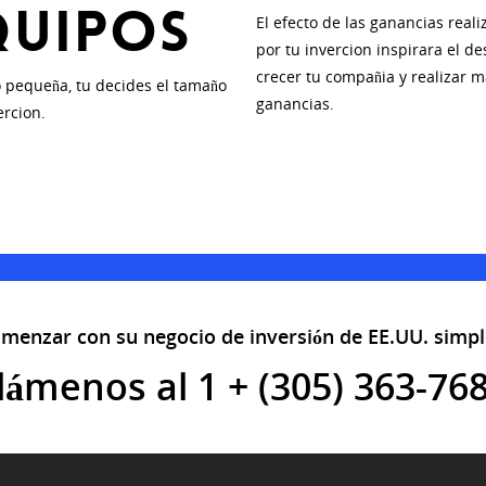
quipos
El efecto de las ganancias real
por tu invercion inspirara el d
crecer tu compañia y realizar 
 pequeña, tu decides el tamaño
ganancias.
ercion.
omenzar con su negocio de inversión de EE.UU. simp
lámenos al 1 + (305) 363-76